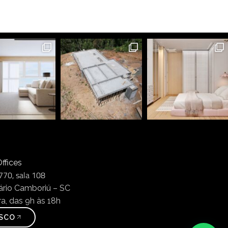
ffices
770, sala 108
ário Camboriú – SC
a, das 9h às 18h
SCO